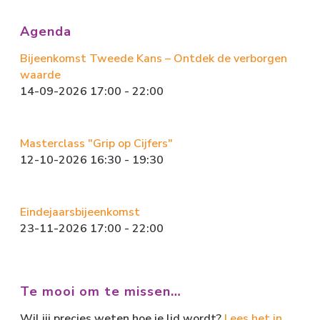
o
d
ok
o
Agenda
n
Bijeenkomst Tweede Kans – Ontdek de verborgen
waarde
14-09-2026 17:00 - 22:00
Masterclass "Grip op Cijfers"
12-10-2026 16:30 - 19:30
Eindejaarsbijeenkomst
23-11-2026 17:00 - 22:00
Te mooi om te missen…
Wil jij precies weten hoe je lid wordt?
Lees het in