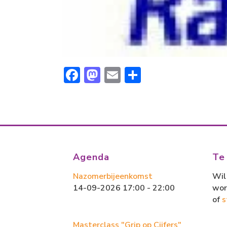
F
M
E
D
ac
a
m
el
e
st
ai
e
b
o
l
n
o
d
ok
o
Agenda
Te
n
Nazomerbijeenkomst
Wil 
14-09-2026 17:00 - 22:00
wor
of
s
Masterclass "Grip op Cijfers"