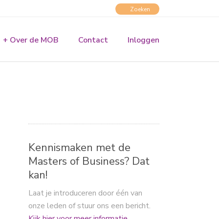
+ Over de MOB
Contact
Inloggen
Kennismaken met de
Masters of Business? Dat
kan!
Laat je introduceren door één van
onze leden of stuur ons een bericht.
Kijk hier voor meer informatie.