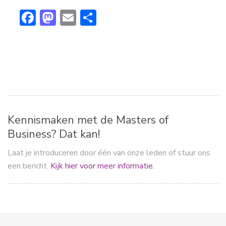
F
M
E
D
ac
a
m
el
e
st
ai
e
b
o
l
n
o
d
ok
o
n
Kennismaken met de Masters of
Business? Dat kan!
Laat je introduceren door één van onze leden of stuur ons
een bericht.
Kijk hier voor meer informatie.