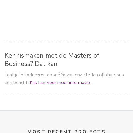
ac
a
m
el
e
st
ai
e
b
o
l
n
o
d
ok
o
n
Kennismaken met de Masters of
Business? Dat kan!
Laat je introduceren door één van onze leden of stuur ons
een bericht.
Kijk hier voor meer informatie.
MOST RECENT PROJECTS