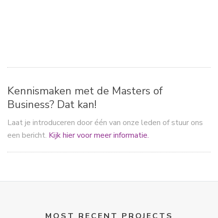
ac
a
m
el
e
st
ai
e
b
o
l
n
o
d
ok
o
n
Kennismaken met de Masters of
Business? Dat kan!
Laat je introduceren door één van onze leden of stuur ons
een bericht.
Kijk hier voor meer informatie.
MOST RECENT PROJECTS