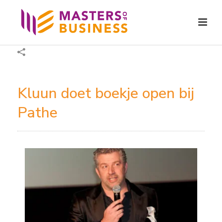
Kluun doet boekje open bij
Pathe