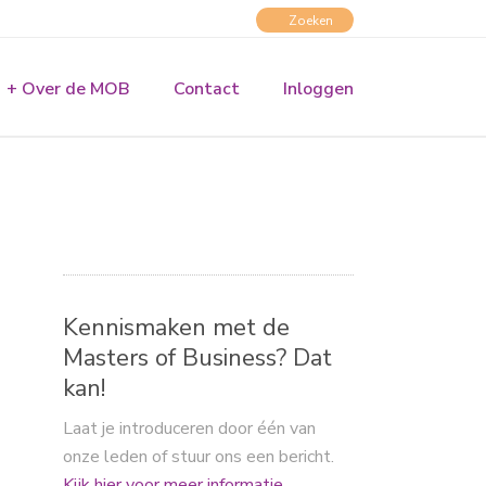
+ Over de MOB
Contact
Inloggen
Kennismaken met de
Masters of Business? Dat
kan!
Laat je introduceren door één van
onze leden of stuur ons een bericht.
Kijk hier voor meer informatie.