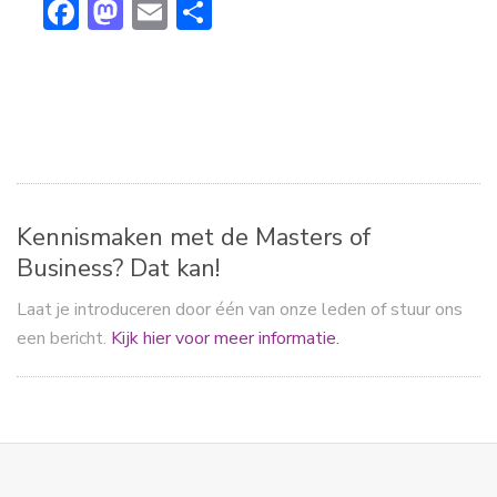
F
M
E
D
ac
a
m
el
e
st
ai
e
b
o
l
n
o
d
ok
o
n
Kennismaken met de Masters of
Business? Dat kan!
Laat je introduceren door één van onze leden of stuur ons
een bericht.
Kijk hier voor meer informatie.