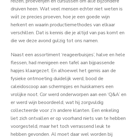
reizen, proeverijen en cursussen om alle bijzondere
druiven heen. Wat veel mensen echter niet weten is
wát ze precies proeven, hoe je een goede wijn
herkent en waarin productiemethodes van elkaar
verschillen. Dat is kennis die je altijd van pas komt en
die we deze avond gulzig tot ons namen.
Naast een assortiment ‘reageerbuisjes’, halve en hele
flessen, had menigeen een tafel aan bijpassende
hapjes klaargezet. En alhoewel het gemis aan de
fysieke ontmoeting duidelijk werd, bood de
caleidoscoop aan schermpjes en huiskamers een
vrolijke noot. Cor werd onderworpen aan een ‘Q&A’ en
er werd wijn beoordeeld, wat hij zorgvuldig
collecteerde voor z’n andere klanten. Een enkeling
liet zich ontvallen er op voorhand niets van te hebben
voorgesteld, maar het toch verrassend leuk te
hebben gevonden. Al moet daar wel worden bij