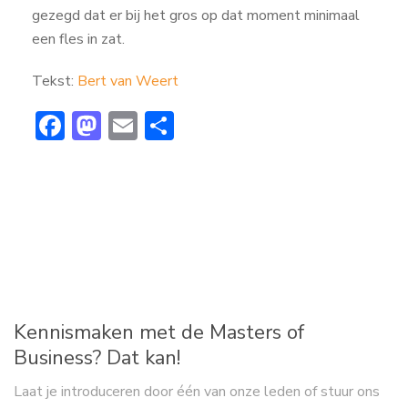
gezegd dat er bij het gros op dat moment minimaal
een fles in zat.
Tekst:
Bert van Weert
F
M
E
D
ac
a
m
el
e
st
ai
e
b
o
l
n
o
d
ok
o
n
Kennismaken met de Masters of
Business? Dat kan!
Laat je introduceren door één van onze leden of stuur ons