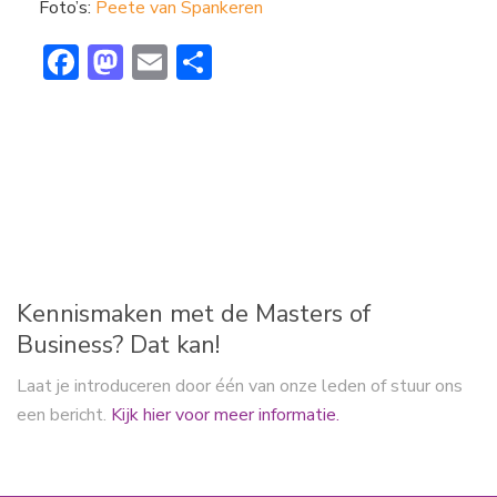
Foto’s:
Peete van Spankeren
F
M
E
D
ac
a
m
el
e
st
ai
e
b
o
l
n
o
d
ok
o
n
Kennismaken met de Masters of
Business? Dat kan!
Laat je introduceren door één van onze leden of stuur ons
een bericht.
Kijk hier voor meer informatie.