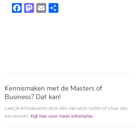
F
M
E
D
ac
a
m
el
e
st
ai
e
b
o
l
n
o
d
ok
o
n
Kennismaken met de Masters of
Business? Dat kan!
Laat je introduceren door één van onze leden of stuur ons
een bericht.
Kijk hier voor meer informatie.