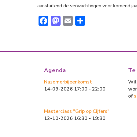
aansluitend de verwachtingen voor komend jaar
F
M
E
D
ac
a
m
el
e
st
ai
e
b
o
l
n
o
d
ok
o
Agenda
Te
n
Nazomerbijeenkomst
Wil 
14-09-2026 17:00 - 22:00
wor
of
s
Masterclass "Grip op Cijfers"
12-10-2026 16:30 - 19:30