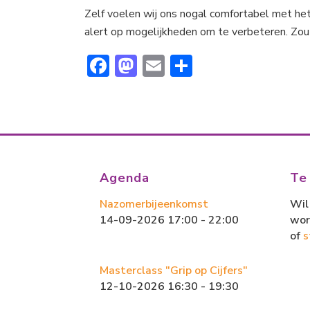
Zelf voelen wij ons nogal comfortabel met het
alert op mogelijkheden om te verbeteren. Zou 
F
M
E
D
ac
a
m
el
e
st
ai
e
b
o
l
n
o
d
ok
o
Agenda
Te
n
Nazomerbijeenkomst
Wil 
14-09-2026 17:00 - 22:00
wor
of
s
Masterclass "Grip op Cijfers"
12-10-2026 16:30 - 19:30