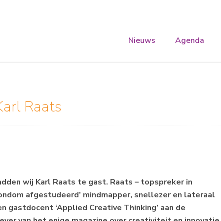
Nieuws
Agenda
arl Raats
den wij Karl Raats te gast. Raats – topspreker in
‘rondom afgestudeerd’ mindmapper, snellezer en lateraal
 en gastdocent ‘Applied Creative Thinking’ aan de
gever van het enige magazine over creativiteit en innovatie