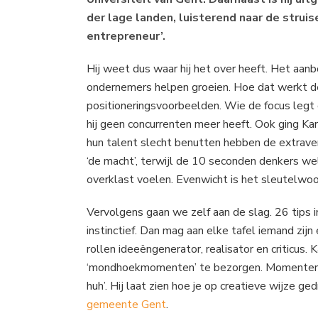
der lage landen, luisterend naar de struise
entrepreneur’.
Hij weet dus waar hij het over heeft. Het aanbo
ondernemers helpen groeien. Hoe dat werkt d
positioneringsvoorbeelden. Wie de focus legt 
hij geen concurrenten meer heeft. Ook ging Karl
hun talent slecht benutten hebben de extrave
‘de macht’, terwijl de 10 seconden denkers w
overklast voelen. Evenwicht is het sleutelwoo
Vervolgens gaan we zelf aan de slag. 26 tips 
instinctief. Dan mag aan elke tafel iemand zij
rollen ideeëngenerator, realisator en criticus
‘mondhoekmomenten’ te bezorgen. Momenten die h
huh’. Hij laat zien hoe je op creatieve wijze 
gemeente Gent
.