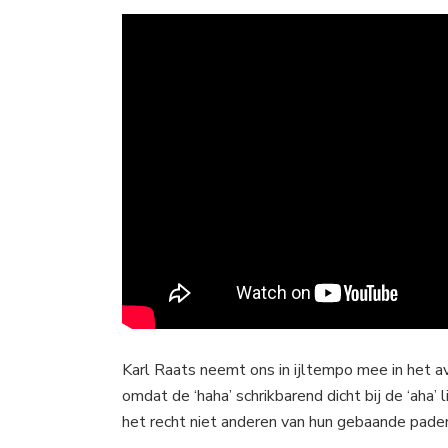
Karl Raats neemt ons in ijltempo mee in het a
omdat de ‘haha’ schrikbarend dicht bij de ‘aha’ l
het recht niet anderen van hun gebaande paden