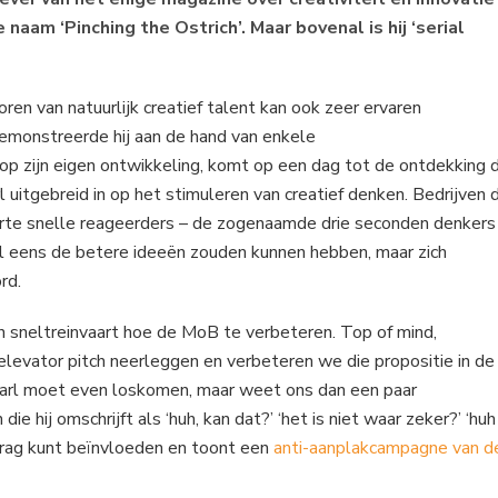
 naam ‘Pinching the Ostrich’. Maar bovenal is hij ‘serial
ren van natuurlijk creatief talent kan ook zeer ervaren
emonstreerde hij aan de hand van enkele
op zijn eigen ontwikkeling, komt op een dag tot de ontdekking 
 uitgebreid in op het stimuleren van creatief denken. Bedrijven 
rte snelle reageerders – de zogenaamde drie seconden denkers
el eens de betere ideeën zouden kunnen hebben, maar zich
rd.
in sneltreinvaart hoe de MoB te verbeteren. Top of mind,
n elevator pitch neerleggen en verbeteren we die propositie in de
. Karl moet even loskomen, maar weet ons dan een paar
ij omschrijft als ‘huh, kan dat?’ ‘het is niet waar zeker?’ ‘huh
gedrag kunt beïnvloeden en toont een
anti-aanplakcampagne van d