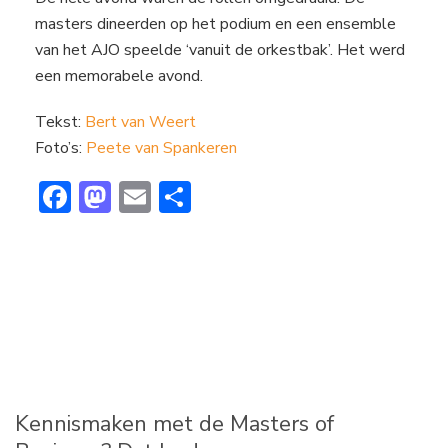
masters dineerden op het podium en een ensemble
van het AJO speelde ‘vanuit de orkestbak’. Het werd
een memorabele avond.
Tekst:
Bert van Weert
Foto’s:
Peete van Spankeren
F
M
E
D
ac
a
m
el
e
st
ai
e
b
o
l
n
o
d
ok
o
n
Kennismaken met de Masters of