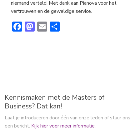
niemand verteld. Met dank aan Pianova voor het
vertrouwen en de geweldige service.
F
M
E
D
ac
a
m
el
e
st
ai
e
b
o
l
n
o
d
ok
o
n
Kennismaken met de Masters of
Business? Dat kan!
Laat je introduceren door één van onze leden of stuur ons
een bericht.
Kijk hier voor meer informatie.