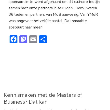
sponsorruimte werd afgehuurd om dit culinaire festijn
samen met onze partners in te luiden. Hierbij waren
36 leden en partners van MoB aanwezig. Van YMoR
was ongeveer hetzelfde aantal. Dat smaakte
absoluut naar meer!
F
M
E
D
ac
a
m
el
e
st
ai
e
b
o
l
n
o
d
ok
o
n
Kennismaken met de Masters of
Business? Dat kan!