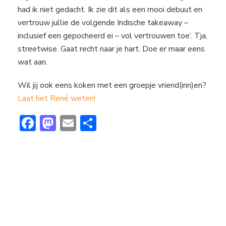
had ik niet gedacht. Ik zie dit als een mooi debuut en
vertrouw jullie de volgende Indische takeaway –
inclusief een gepocheerd ei – vol vertrouwen toe’. Tja,
streetwise. Gaat recht naar je hart. Doe er maar eens
wat aan.
Wil jij ook eens koken met een groepje vriend(inn)en?
Laat het René weten!
F
M
E
D
ac
a
m
el
e
st
ai
e
b
o
l
n
o
d
ok
o
n