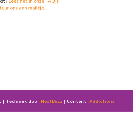
dt?
Lees het in onze FAQ's
tuur ons een mailtje.
t | Techniek door
NextBuzz
| Content:
Addictions