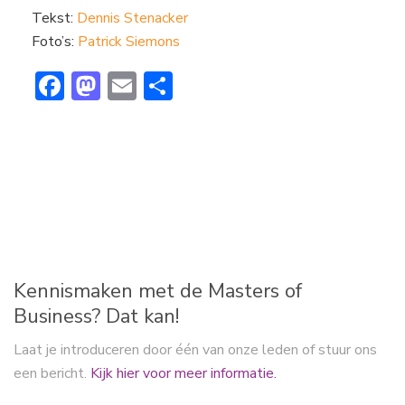
Tekst:
Dennis Stenacker
Foto’s:
Patrick Siemons
F
M
E
D
ac
a
m
el
e
st
ai
e
b
o
l
n
o
d
ok
o
n
Kennismaken met de Masters of
Business? Dat kan!
Laat je introduceren door één van onze leden of stuur ons
een bericht.
Kijk hier voor meer informatie.