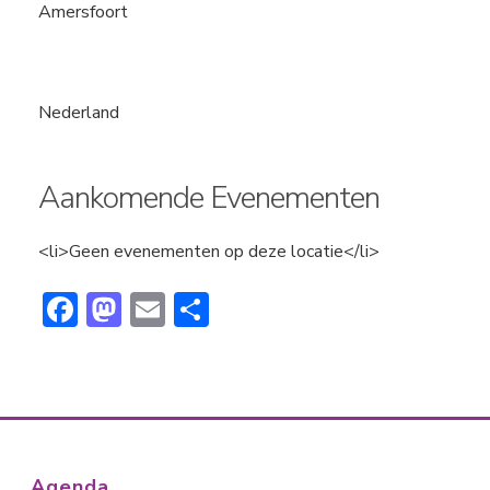
Amersfoort
Nederland
Aankomende Evenementen
<li>Geen evenementen op deze locatie</li>
F
M
E
D
ac
a
m
el
e
st
ai
e
b
o
l
n
o
d
ok
o
Agenda