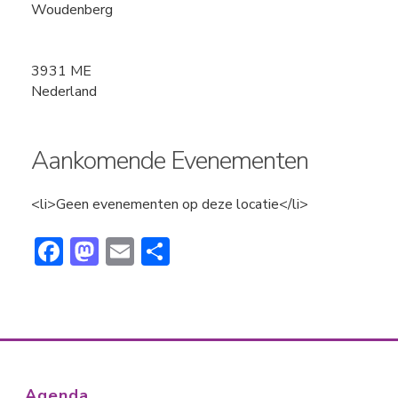
Woudenberg
3931 ME
Nederland
Aankomende Evenementen
<li>Geen evenementen op deze locatie</li>
F
M
E
D
ac
a
m
el
e
st
ai
e
b
o
l
n
o
d
ok
o
Agenda