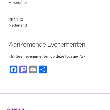
Amersfoort
3811 CJ
Nederland
Aankomende Evenementen
<li>Geen evenementen op deze locatie</li>
F
M
E
D
ac
a
m
el
e
st
ai
e
b
o
l
n
o
d
ok
o
Agenda