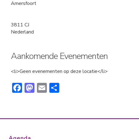
Amersfoort
3811 CJ
Nederland
Aankomende Evenementen
<li>Geen evenementen op deze locatie</li>
F
M
E
D
ac
a
m
el
e
st
ai
e
b
o
l
n
o
d
ok
o
Agenda