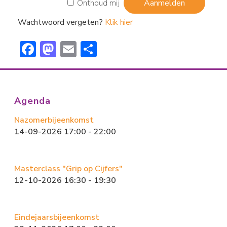
Onthoud mij
Wachtwoord vergeten?
Klik hier
F
M
E
D
ac
a
m
el
e
st
ai
e
b
o
l
n
Agenda
o
d
Nazomerbijeenkomst
ok
o
14-09-2026 17:00 - 22:00
n
Masterclass "Grip op Cijfers"
12-10-2026 16:30 - 19:30
Eindejaarsbijeenkomst