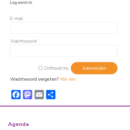
Log eerst in:
E-mail
Wachtwoord
Onthoud mij
Wachtwoord vergeten?
Klik hier
F
M
E
D
ac
a
m
el
e
st
ai
e
b
o
l
n
Agenda