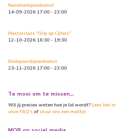
o
d
Nazomerbijeenkomst
ok
o
14-09-2026 17:00 - 22:00
n
Masterclass "Grip op Cijfers"
12-10-2026 16:30 - 19:30
Eindejaarsbijeenkomst
23-11-2026 17:00 - 22:00
Te mooi om te missen…
Wil jij precies weten hoe je lid wordt?
Lees het in
onze FAQ's
of
stuur ons een mailtje.
MOB op social media