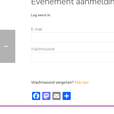
Evenement aanmeldi
Log eerst in:
E-mail
Wachtwoord
Wachtwoord vergeten?
Klik hier
F
M
E
D
ac
a
m
el
e
st
ai
e