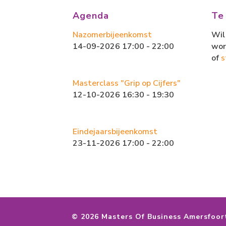
b
o
l
n
Agenda
Te
o
d
Nazomerbijeenkomst
Wil 
ok
o
14-09-2026 17:00 - 22:00
wor
n
of
s
Masterclass "Grip op Cijfers"
12-10-2026 16:30 - 19:30
Eindejaarsbijeenkomst
23-11-2026 17:00 - 22:00
©
2026 Masters Of Business Amersfoor