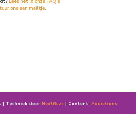
dt?
Lees het in onze FAQ's
tuur ons een mailtje.
t | Techniek door
NextBuzz
| Content:
Addictions