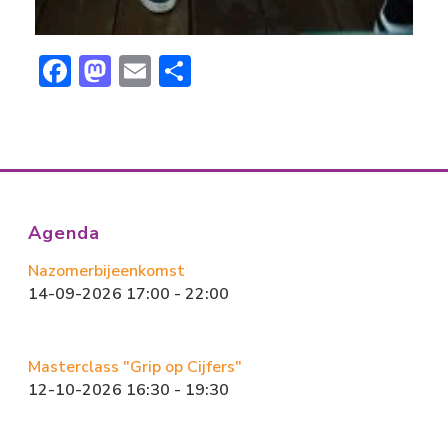
F
M
E
D
ac
a
m
el
e
st
ai
e
b
o
l
n
o
d
ok
o
Agenda
n
Nazomerbijeenkomst
14-09-2026 17:00 - 22:00
Masterclass "Grip op Cijfers"
12-10-2026 16:30 - 19:30